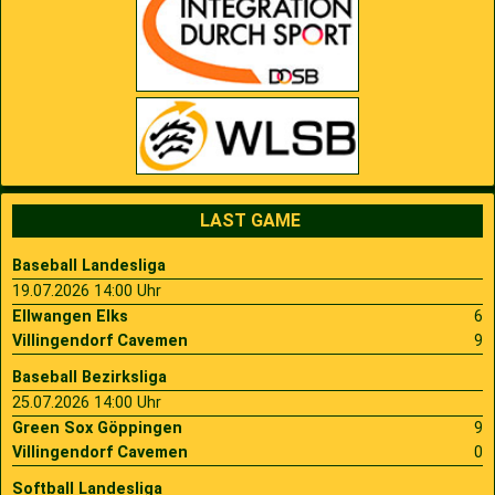
2009
Saison 2010
2007
Saison 2009
LAST GAME
Baseball Landesliga
19.07.2026 14:00 Uhr
Ellwangen Elks
6
Villingendorf Cavemen
9
Baseball Bezirksliga
25.07.2026 14:00 Uhr
Green Sox Göppingen
9
Villingendorf Cavemen
0
Softball Landesliga