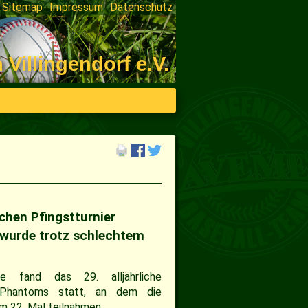
Sitemap
Impressum
Datenschutz
on
ngen
illingendorf e.V.
chen Pfingstturnier
 wurde trotz schlechtem
e fand das 29. alljährliche
d Phantoms statt, an dem die
m 22. Mal teilnahmen.