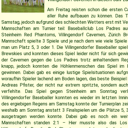
Am Freitag reisten schon die ersten 
aller Ruhe aufbauen zu können. Das T
Samstag, jedoch aufgrund des schlechten Wetters erst mit V
Mannschaften am Turnier teil: Baseballclub Los Padres au
Steinheim Red Phantoms, Villingendorf Cavemen, Zürich Br
Mannschaft spielte 3 Spiele und je nach dem wie viele Spiel
man um Platz 5, 3 oder 1. Die Villingendorfer Baseballer spi
Brewskies und konnten dieses Spiel leider nicht für sich gew
der Cavemen gegen die Los Padres trotz anhaltendem Rege
knapp, jedoch konnten die Höhlenmenschen das Spiel im l
gewinnen. Dabei gab es einige lustige Spielsituationen aufg
woraufhin Spieler lachend am Boden lagen, das beste Beispiel h
Andreas Pfister, der nicht nur extrem spritzte, sondern a
verfehlte. Das Spiel gegen Steinheim am Sonntag verl
Villingendorfer Baseballer konnten es wieder im letzten Inni
des ergiebigen Regens am Samstag konnte der Turnierplan zei
weshalb am Sonntag anstatt 3 Finalspielen um die Plätze 5, 3
ausgetragen werden konnte. Dabei gab es noch ein wei
Mannschaften standen 2:1 – Hier musste also das Los 