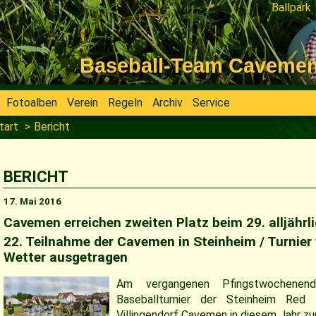
Ballpark
Navigati
überspri
Baseball-Team Cavemen V
Fotoalben
Verein
Regeln
Archiv
Service
tart
Bericht
BERICHT
17. Mai 2016
Cavemen erreichen zweiten Platz beim 29. alljährli
22. Teilnahme der Cavemen in Steinheim / Turnier
Wetter ausgetragen
Am vergangenen Pfingstwochenend
Baseballturnier der Steinheim Re
Villingendorf Cavemen in diesem Jahr zu