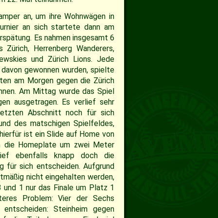
Camper an, um ihre Wohnwägen in
urnier an sich startete dann am
erspätung. Es nahmen insgesamt 6
s Zürich, Herrenberg Wanderers,
ewskies und Zürich Lions. Jede
e davon gewonnen wurden, spielte
elten am Morgen gegen die Zürich
innen. Am Mittag wurde das Spiel
n ausgetragen. Es verlief sehr
etzten Abschnitt noch für sich
rund des matschigen Spielfeldes,
ierfür ist ein Slide auf Home von
uch die Homeplate um zwei Meter
ief ebenfalls knapp doch die
ng für sich entscheiden. Aufgrund
tmäßig nicht eingehalten werden,
 und 1 nur das Finale um Platz 1
teres Problem: Vier der Sechs
entscheiden: Steinheim gegen