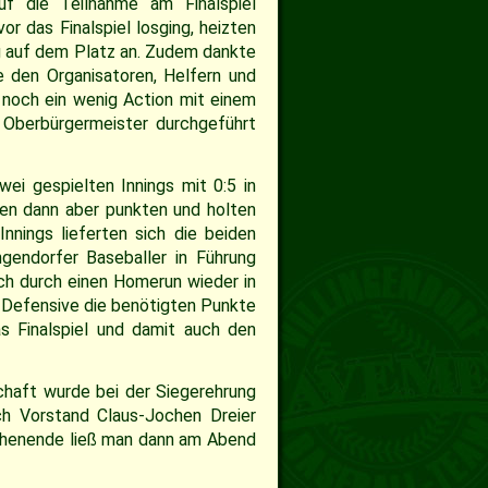
uf die Teilnahme am Finalspiel
r das Finalspiel losging, heizten
g auf dem Platz an. Zudem dankte
 den Organisatoren, Helfern und
 noch ein wenig Action mit einem
 Oberbürgermeister durchgeführt
ei gespielten Innings mit 0:5 in
hen dann aber punkten und holten
nnings lieferten sich die beiden
gendorfer Baseballer in Führung
ch durch einen Homerun wieder in
 Defensive die benötigten Punkte
s Finalspiel und damit auch den
chaft wurde bei der Siegerehrung
ch Vorstand Claus-Jochen Dreier
ochenende ließ man dann am Abend