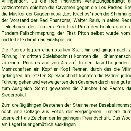
Villingendorf. Da die Red Phantoms verletzungsbedingt a
verzichteten, spielten die Cavemen gegen die Los Padres. Bevo
die Musiker der Guggenmusik „Los Krachos“ noch die Stimmun
der Vorstand der Red Phantoms, Walter Rauh, in seiner Rede
Teilnehmern des Turniers. Zum First Pitch des Finales gab es
Tandem-Fallschirmsprung, der First Pitch selbst wurde vom
und leitete damit das Finalspiel ein.
Die Padres legten einen starken Start hin und gingen nach zw
Führung. Im dritten Spielabschnitt konnten die Höhlenmensc
zu einem Punktestand von 4:5 auf. In den darauffolgenden I
Mannschaften ein Kopf-an-Kopf-Rennen, durch das die Villin
gelangten. Im letzten Spielabschnitt konnten die Padres jedo
Führung gehen und verweigerten den Cavemen durch eine gute
zum Ausgleich. Somit gewannen die Züricher Los Padres da
Siegerpokal.
Zum dreißigjährigen Bestehen der Steinheimer Baseballmanns
noch eine Collage aus Fotos der vergangenen Turniere dur
überreicht als Zeichen der langjährigen Freundschaft. Das W
am Lagerfeuer gemütlich ausklingen.