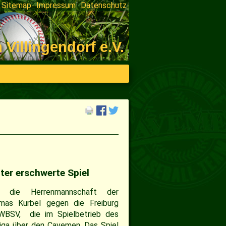
Sitemap
Impressum
Datenschutz
on
ngen
illingendorf e.V.
ter erschwerte Spiel
 die Herrenmannschaft der
mas Kurbel gegen die Freiburg
WBSV, die im Spielbetrieb des
Liga über den Cavemen. Das Spiel