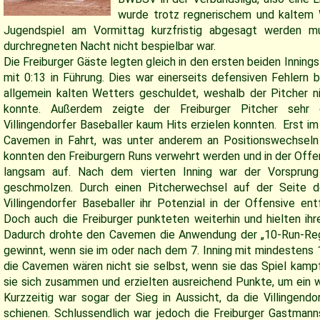
wurde trotz regnerischem und kaltem 
Jugendspiel am Vormittag kurzfristig abgesagt werden m
durchregneten Nacht nicht bespielbar war.
Die Freiburger Gäste legten gleich in den ersten beiden Inning
mit 0:13 in Führung. Dies war einerseits defensiven Fehler
allgemein kalten Wetters geschuldet, weshalb der Pitcher ni
konnte. Außerdem zeigte der Freiburger Pitcher sehr 
Villingendorfer Baseballer kaum Hits erzielen konnten. Erst im
Cavemen in Fahrt, was unter anderem an Positionswechseln 
konnten den Freiburgern Runs verwehrt werden und in der Off
langsam auf. Nach dem vierten Inning war der Vorsprung
geschmolzen. Durch einen Pitcherwechsel auf der Seite 
Villingendorfer Baseballer ihr Potenzial in der Offensive ent
Doch auch die Freiburger punkteten weiterhin und hielten ihr
Dadurch drohte den Cavemen die Anwendung der „10-Run-Reg
gewinnt, wenn sie im oder nach dem 7. Inning mit mindestens 
die Cavemen wären nicht sie selbst, wenn sie das Spiel kampf
sie sich zusammen und erzielten ausreichend Punkte, um ein w
Kurzzeitig war sogar der Sieg in Aussicht, da die Villingend
schienen. Schlussendlich war jedoch die Freiburger Gastmann