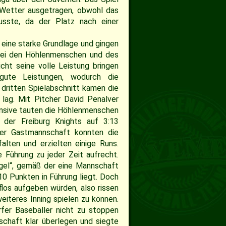
Wetter ausgetragen, obwohl das
usste, da der Platz nach einer
s eine starke Grundlage und gingen
n bei den Höhlenmenschen und des
cht seine volle Leistung bringen
gute Leistungen, wodurch die
 dritten Spielabschnitt kamen die
lag. Mit Pitcher David Penalver
ensive tauten die Höhlenmenschen
 der Freiburg Knights auf 3:13
der Gastmannschaft konnten die
falten und erzielten einige Runs.
e Führung zu jeder Zeit aufrecht.
el“, gemäß der eine Mannschaft
10 Punkten in Führung liegt. Doch
los aufgeben würden, also rissen
eiteres Inning spielen zu können.
orfer Baseballer nicht zu stoppen
schaft klar überlegen und siegte