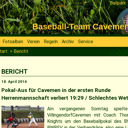
Ballpark
Navigati
überspri
Baseball-Team Cavemen V
Fotoalben
Verein
Regeln
Archiv
Service
tart
Bericht
BERICHT
18. April 2016
Pokal-Aus für Cavemen in der ersten Runde
Herrenmannschaft verliert 19:29 / Schlechtes Wet
Am vergangenen Sonntag spielte
VillingendorfCavemen mit Coach Tho
Knights um den Baseballpokal des B
BWBSV in der Verbandsliga, also eine 