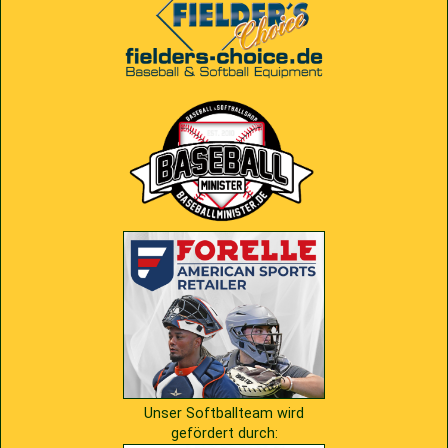
2009
Saison 2010
2007
Saison 2009
Unser Softballteam wird
gefördert durch: