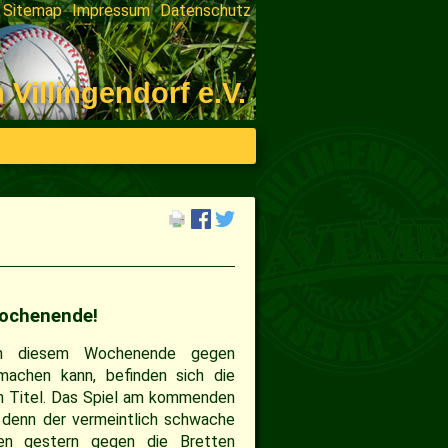
Sitemap
Impressum
Datenschutz
on
ngen
illingendorf e.V.
ochenende!
an diesem Wochenende gegen
machen kann, befinden sich die
n Titel. Das Spiel am kommenden
denn der vermeintlich schwache
ten gestern gegen die Bretten