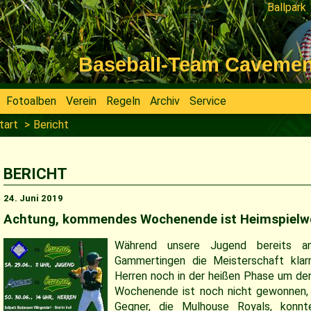
Ballpark
Navigati
überspri
Baseball-Team Cavemen V
Fotoalben
Verein
Regeln
Archiv
Service
tart
Bericht
BERICHT
24. Juni 2019
Achtung, kommendes Wochenende ist Heimspielw
Während unsere Jugend bereits 
Gammertingen die Meisterschaft klar
Herren noch in der heißen Phase um de
Wochenende ist noch nicht gewonnen, 
Gegner, die Mulhouse Royals, konn