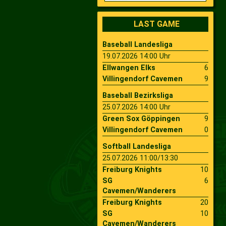
2009
Saison 2010
LAST GAME
Baseball Landesliga
2007
Saison 2009
19.07.2026 14:00 Uhr
Ellwangen Elks
6
Villingendorf Cavemen
9
Baseball Bezirksliga
25.07.2026 14:00 Uhr
Green Sox Göppingen
9
Villingendorf Cavemen
0
Softball Landesliga
25.07.2026 11:00/13:30
Freiburg Knights
10
SG
6
Cavemen/Wanderers
Freiburg Knights
20
SG
10
Cavemen/Wanderers