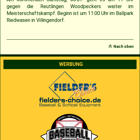
gegen die Reutlingen Woodpeckers weiter im
2009
Saison 2010
Meisterschaftskampf. Beginn ist um 11:00 Uhr im Ballpark
Riedwasen in Villingendorf.
2007
Saison 2009
Nach oben
WERBUNG