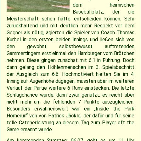
2018
30.04.2022 – Softballspieltag
Sponsoring
Saison 2019
Jugend Landesliga I 2025
Jugend Landesliga III 2024
Jugend Landesliga III 2023
Spielberichte 2022
Cavemen-News 2013
Spielberichte 2012
22.04.2023 – Cavemen 2 vs Ulm Falcons
30.05.2019 – Jugendspiel in Ravensburg
14.06.2017 – Pfingstturnier Steinheim 2017
03.07.2011 – Softball-Landesligaspiel Cavemen vs. Nagold Mohawks
26./27.05.2012 – 25. Pfingstturnier in Steinheim
dem heimischen
Baseballplatz, der die
2017
Saison 2018
Slowpitch Softball RNL 2025
Slowpitch Softball RNL 2024
Spielberichte 2023
Cavemen-News 2022
Cavemen-News 2012
11./12.06.2011 – Jubiläumsturnier 25 Jahre Red Phantoms Steinheim
11.05.2019 – Jugendspiel in Reutlingen
29.04.2012 – Landesliga Bretten Kangaroos vs. Cavemen
25.05.2017 – Jugendspiel gegen Herrenberg
Meisterschaft schon hätte entscheiden können. Sehr
zurückhaltend und mit deutlich mehr Respekt vor dem
Gegner als nötig, agierten die Spieler von Coach Thomas
2016
21.05.2017 – Spiel gegen Neuenburg
Saison 2017
Spielberichte 2025
Spielberichte 2024
Cavemen-News 2023
01.05.2011 – Landesligaspiel Cavemen vs. Bad Mergentheim Warriors
15.04.2012 – Jugend Cavemen vs. Gammertingen
05.05.2019 – Landesligaspiel gegen die Ladenburg Romans
Kurbel in den ersten beiden Innings und ließen sich von
den gewohnt selbstbewusst auftretenden
2015
Saison 2016
Cavemen-News 2025
Cavemen-News 2024
10.04.2011 – Pokelspiel Cavemen vs. Karlsruhe Cougars
13.05.2017 – Jugendspiel in Herrenberg
01.05.2019 – Pokalspiel gegen Ellwangen
Gammertingern erst einmal den Hamburger vom Brötchen
nehmen. Diese gingen zunächst mit 6:1 in Führung. Doch
dann gelang den Höhlenmenschen im 3. Spielabschnitt
2014
Saison 2015
27.04.2019 – Jugendspiel in Gammertingen
06.05.2017 – Jugendspiel in Sindelfingen
der Ausgleich zum 6:6. Hochmotiviert hielten Sie im 4.
Inning auf Augenhöhe dagegen, mussten aber im weiteren
2013
Saison 2014
08.04.2017 – Pokalauftakt gegen die Freiburg Knights
Verlauf der Partie weitere 6 Runs einstecken. Die letzte
Schlagchance wurde, dann zwar genutzt, es reicht aber
nicht mehr um die fehlenden 7 Punkte auszugleichen.
2012
Saison 2013
04.03.2017 – Jugendausflug Sensapolis
Besonders erwähnenswert war ein „Inside the Park
Homerun“ von von Patrick Jäckle, der dafür und für seine
2011
Saison 2012
03.03.2017 – Jahreshauptversammlung
tolle Catcherleistung an diesem Tag zum Player oft the
Game ernannt wurde.
2010
Saison 2011
Am kommenden Samstag, 06.07. geht es um 11 Uhr