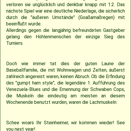
2018
30.04.2022 – Softballspieltag
Sponsoring
Saison 2019
Jugend Landesliga I 2025
Jugend Landesliga III 2024
Jugend Landesliga III 2023
Spielberichte 2022
Cavemen-News 2013
Spielberichte 2012
22.04.2023 – Cavemen 2 vs Ulm Falcons
30.05.2019 – Jugendspiel in Ravensburg
14.06.2017 – Pfingstturnier Steinheim 2017
03.07.2011 – Softball-Landesligaspiel Cavemen vs. Nagold Mohawks
26./27.05.2012 – 25. Pfingstturnier in Steinheim
verloren sie unglücklich und denkbar knapp mit 1:2. Das
nächste Spiel war eine deutliche Niederlage, die sicherlich
2017
Saison 2018
Slowpitch Softball RNL 2025
Slowpitch Softball RNL 2024
Spielberichte 2023
Cavemen-News 2022
Cavemen-News 2012
11./12.06.2011 – Jubiläumsturnier 25 Jahre Red Phantoms Steinheim
11.05.2019 – Jugendspiel in Reutlingen
29.04.2012 – Landesliga Bretten Kangaroos vs. Cavemen
25.05.2017 – Jugendspiel gegen Herrenberg
durch die "äußeren Umstände" (Goaßamaßregen) mit
beeinflußt wurde.
Allerdings gegen die langjährig befreundeten Gastgeber
2016
21.05.2017 – Spiel gegen Neuenburg
Saison 2017
Spielberichte 2025
Spielberichte 2024
Cavemen-News 2023
01.05.2011 – Landesligaspiel Cavemen vs. Bad Mergentheim Warriors
15.04.2012 – Jugend Cavemen vs. Gammertingen
05.05.2019 – Landesligaspiel gegen die Ladenburg Romans
gelang den Höhlenmenschen der einzige Sieg des
Turniers.
2015
Saison 2016
Cavemen-News 2025
Cavemen-News 2024
10.04.2011 – Pokelspiel Cavemen vs. Karlsruhe Cougars
13.05.2017 – Jugendspiel in Herrenberg
01.05.2019 – Pokalspiel gegen Ellwangen
Doch wie immer tat dies der guten Laune der
2014
Saison 2015
27.04.2019 – Jugendspiel in Gammertingen
06.05.2017 – Jugendspiel in Sindelfingen
Baseballfamilie, die mit Wohnwagen und Zelten, äußerst
zahlreich angereist waren, keinen Abruch. Ob die Erfindung
2013
Saison 2014
08.04.2017 – Pokalauftakt gegen die Freiburg Knights
des "gumpt ham style", die legendäre 1. Aufführung des
Venezuela-Blues und die Ernennung der Schwaben Cops,
die Muskeln die eindeutig am meisten an diesem
2012
Saison 2013
04.03.2017 – Jugendausflug Sensapolis
Wochenende benutzt wurden, waren die Lachmuskeln.
2011
Saison 2012
03.03.2017 – Jahreshauptversammlung
Schee woars Ihr Steinheimer, wir kommen wieder! See
2010
Saison 2011
you next year!