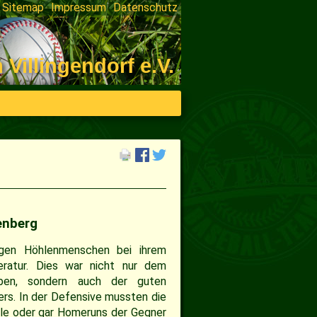
Sitemap
Impressum
Datenschutz
on
ngen
illingendorf e.V.
enberg
gen Höhlenmenschen bei ihrem
eratur. Dies war nicht nur dem
iben, sondern auch der guten
rs. In der Defensive mussten die
le oder gar Homeruns der Gegner