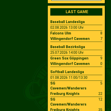
2009
Saison 2010
LAST GAME
Baseball Landesliga
2007
Saison 2009
02.08.2026 13:00 Uhr
Falcons Ulm
8
Villingendorf Cavemen
7
Baseball Bezirksliga
25.07.2026 14:00 Uhr
Green Sox Göppingen
9
Villingendorf Cavemen
0
Softball Landesliga
01.08.2026 11:00/13:30
SG
5
Cavemen/Wanderers
Freiburg Knights
22
SG
12
Cavemen/Wanderers
Freiburg Knights
35