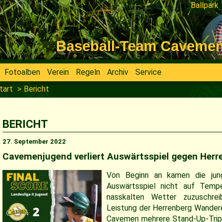
Ballpark
Navigati
überspri
Baseball-Team Cavemen V
Fotoalben
Verein
Regeln
Archiv
Service
tart
Bericht
BERICHT
27. September 2022
Cavemenjugend verliert Auswärtsspiel gegen Herr
Von Beginn an kamen die jun
Auswärtsspiel nicht auf Temp
nasskalten Wetter zuzuschre
Leistung der Herrenberg Wandere
Cavemen mehrere Stand-Up-Trip