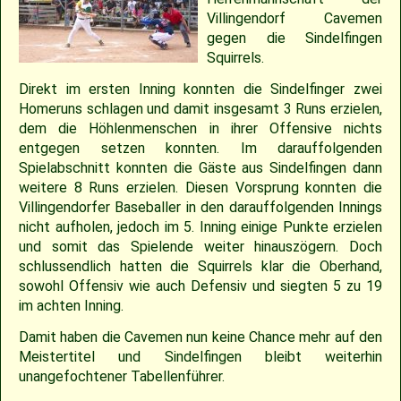
2018
30.04.2022 – Softballspieltag
Sponsoring
Saison 2019
Jugend Landesliga I 2025
Jugend Landesliga III 2024
Jugend Landesliga III 2023
Spielberichte 2022
Cavemen-News 2013
Spielberichte 2012
22.04.2023 – Cavemen 2 vs Ulm Falcons
30.05.2019 – Jugendspiel in Ravensburg
14.06.2017 – Pfingstturnier Steinheim 2017
03.07.2011 – Softball-Landesligaspiel Cavemen vs. Nagold Mohawks
26./27.05.2012 – 25. Pfingstturnier in Steinheim
Villingendorf Cavemen
gegen die Sindelfingen
2017
Saison 2018
Slowpitch Softball RNL 2025
Slowpitch Softball RNL 2024
Spielberichte 2023
Cavemen-News 2022
Cavemen-News 2012
11./12.06.2011 – Jubiläumsturnier 25 Jahre Red Phantoms Steinheim
11.05.2019 – Jugendspiel in Reutlingen
29.04.2012 – Landesliga Bretten Kangaroos vs. Cavemen
25.05.2017 – Jugendspiel gegen Herrenberg
Squirrels.
Direkt im ersten Inning konnten die Sindelfinger zwei
2016
21.05.2017 – Spiel gegen Neuenburg
Saison 2017
Spielberichte 2025
Spielberichte 2024
Cavemen-News 2023
01.05.2011 – Landesligaspiel Cavemen vs. Bad Mergentheim Warriors
15.04.2012 – Jugend Cavemen vs. Gammertingen
05.05.2019 – Landesligaspiel gegen die Ladenburg Romans
Homeruns schlagen und damit insgesamt 3 Runs erzielen,
dem die Höhlenmenschen in ihrer Offensive nichts
entgegen setzen konnten. Im darauffolgenden
2015
Saison 2016
Cavemen-News 2025
Cavemen-News 2024
10.04.2011 – Pokelspiel Cavemen vs. Karlsruhe Cougars
13.05.2017 – Jugendspiel in Herrenberg
01.05.2019 – Pokalspiel gegen Ellwangen
Spielabschnitt konnten die Gäste aus Sindelfingen dann
weitere 8 Runs erzielen. Diesen Vorsprung konnten die
2014
Saison 2015
27.04.2019 – Jugendspiel in Gammertingen
06.05.2017 – Jugendspiel in Sindelfingen
Villingendorfer Baseballer in den darauffolgenden Innings
nicht aufholen, jedoch im 5. Inning einige Punkte erzielen
2013
Saison 2014
08.04.2017 – Pokalauftakt gegen die Freiburg Knights
und somit das Spielende weiter hinauszögern. Doch
schlussendlich hatten die Squirrels klar die Oberhand,
sowohl Offensiv wie auch Defensiv und siegten 5 zu 19
2012
Saison 2013
04.03.2017 – Jugendausflug Sensapolis
im achten Inning.
Damit haben die Cavemen nun keine Chance mehr auf den
2011
Saison 2012
03.03.2017 – Jahreshauptversammlung
Meistertitel und Sindelfingen bleibt weiterhin
unangefochtener Tabellenführer.
2010
Saison 2011