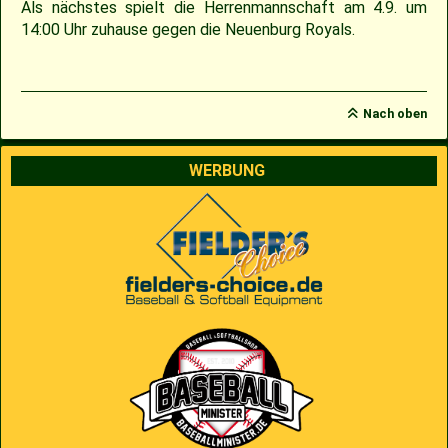
Als nächstes spielt die Herrenmannschaft am 4.9. um
14:00 Uhr zuhause gegen die Neuenburg Royals.
2009
Saison 2010
2007
Saison 2009
Nach oben
WERBUNG