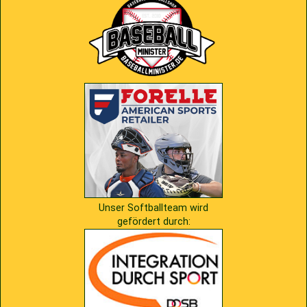
2009
Saison 2010
2007
Saison 2009
Unser Softballteam wird
gefördert durch: