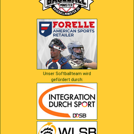
2009
Saison 2010
2007
Saison 2009
Unser Softballteam wird
gefördert durch: