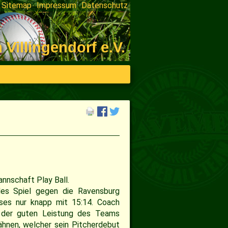
Sitemap
Impressum
Datenschutz
on
ngen
illingendorf e.V.
annschaft Play Ball.
ndes Spiel gegen die
Ravensburg
es nur knapp mit 15:14. Coach
 der guten Leistung des Teams
hnen, welcher sein Pitcherdebut