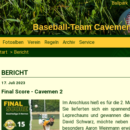
Ballpark
Navigati
überspri
Baseball-Team Cavemen V
Fotoalben
Verein
Regeln
Archiv
Service
tart
Bericht
BERICHT
17. Juli 2023
Final Score - Cavemen 2
Im Anschluss hieß es für die 2. M
Sie lieferten sich ein spanne
Leprechauns
und gewannen dies
David Schwarz, möchte neben
besonders Aaron Weinmann erwä