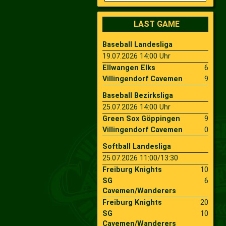
2009
Saison 2010
LAST GAME
Baseball Landesliga
2007
Saison 2009
19.07.2026 14:00 Uhr
Ellwangen Elks
6
Villingendorf Cavemen
9
Baseball Bezirksliga
25.07.2026 14:00 Uhr
Green Sox Göppingen
9
Villingendorf Cavemen
0
Softball Landesliga
25.07.2026 11:00/13:30
Freiburg Knights
10
SG
6
Cavemen/Wanderers
Freiburg Knights
20
SG
10
Cavemen/Wanderers