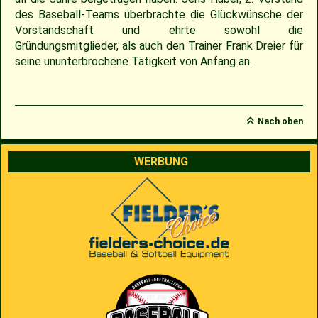
des Baseball-Teams überbrachte die Glückwünsche der
2009
Saison 2010
Vorstandschaft und ehrte sowohl die
Gründungsmitglieder, als auch den Trainer Frank Dreier für
seine ununterbrochene Tätigkeit von Anfang an.
2007
Saison 2009
Nach oben
WERBUNG