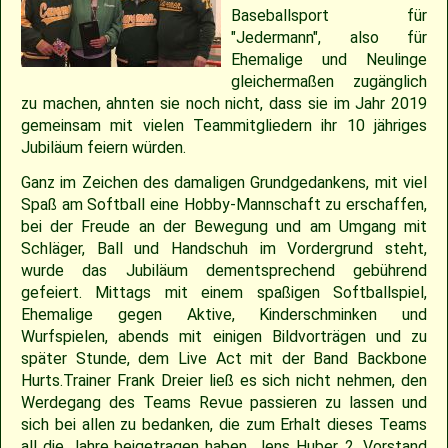
2018
30.04.2022 – Softballspieltag
Sponsoring
Saison 2019
Jugend Landesliga I 2025
Jugend Landesliga III 2024
Jugend Landesliga III 2023
Spielberichte 2022
Cavemen-News 2013
Spielberichte 2012
22.04.2023 – Cavemen 2 vs Ulm Falcons
30.05.2019 – Jugendspiel in Ravensburg
14.06.2017 – Pfingstturnier Steinheim 2017
03.07.2011 – Softball-Landesligaspiel Cavemen vs. Nagold Mohawks
26./27.05.2012 – 25. Pfingstturnier in Steinheim
Baseballsport für
"Jedermann", also für
2017
Saison 2018
Slowpitch Softball RNL 2025
Slowpitch Softball RNL 2024
Spielberichte 2023
Cavemen-News 2022
Cavemen-News 2012
11./12.06.2011 – Jubiläumsturnier 25 Jahre Red Phantoms Steinheim
11.05.2019 – Jugendspiel in Reutlingen
29.04.2012 – Landesliga Bretten Kangaroos vs. Cavemen
25.05.2017 – Jugendspiel gegen Herrenberg
Ehemalige und Neulinge
gleichermaßen zugänglich
zu machen, ahnten sie noch nicht, dass sie im Jahr 2019
2016
21.05.2017 – Spiel gegen Neuenburg
Saison 2017
Spielberichte 2025
Spielberichte 2024
Cavemen-News 2023
01.05.2011 – Landesligaspiel Cavemen vs. Bad Mergentheim Warriors
15.04.2012 – Jugend Cavemen vs. Gammertingen
05.05.2019 – Landesligaspiel gegen die Ladenburg Romans
gemeinsam mit vielen Teammitgliedern ihr 10 jähriges
Jubiläum feiern würden.
2015
Saison 2016
Cavemen-News 2025
Cavemen-News 2024
10.04.2011 – Pokelspiel Cavemen vs. Karlsruhe Cougars
13.05.2017 – Jugendspiel in Herrenberg
01.05.2019 – Pokalspiel gegen Ellwangen
Ganz im Zeichen des damaligen Grundgedankens, mit viel
Spaß am Softball eine Hobby-Mannschaft zu erschaffen,
2014
Saison 2015
27.04.2019 – Jugendspiel in Gammertingen
06.05.2017 – Jugendspiel in Sindelfingen
bei der Freude an der Bewegung und am Umgang mit
Schläger, Ball und Handschuh im Vordergrund steht,
wurde das Jubiläum dementsprechend gebührend
2013
Saison 2014
08.04.2017 – Pokalauftakt gegen die Freiburg Knights
gefeiert. Mittags mit einem spaßigen Softballspiel,
Ehemalige gegen Aktive, Kinderschminken und
2012
Saison 2013
04.03.2017 – Jugendausflug Sensapolis
Wurfspielen, abends mit einigen Bildvorträgen und zu
später Stunde, dem Live Act mit der Band Backbone
Hurts.Trainer Frank Dreier ließ es sich nicht nehmen, den
2011
Saison 2012
03.03.2017 – Jahreshauptversammlung
Werdegang des Teams Revue passieren zu lassen und
sich bei allen zu bedanken, die zum Erhalt dieses Teams
2010
Saison 2011
all die Jahre beigetragen haben. Jens Huber, 2. Vorstand