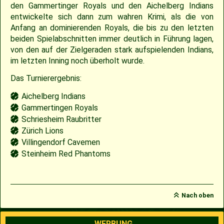
den Gammertinger Royals und den Aichelberg Indians
entwickelte sich dann zum wahren Krimi, als die von
2009
Saison 2010
Anfang an dominierenden Royals, die bis zu den letzten
beiden Spielabschnitten immer deutlich in Führung lagen,
2007
Saison 2009
von den auf der Zielgeraden stark aufspielenden Indians,
im letzten Inning noch überholt wurde.
Das Turnierergebnis:
Aichelberg Indians
Gammertingen Royals
Schriesheim Raubritter
Zürich Lions
Villingendorf Cavemen
Steinheim Red Phantoms
Nach oben
WERBUNG