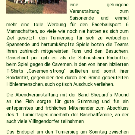
2018
30.04.2022 – Softballspieltag
Sponsoring
Saison 2019
Jugend Landesliga I 2025
Jugend Landesliga III 2024
Jugend Landesliga III 2023
Spielberichte 2022
Cavemen-News 2013
Spielberichte 2012
22.04.2023 – Cavemen 2 vs Ulm Falcons
30.05.2019 – Jugendspiel in Ravensburg
14.06.2017 – Pfingstturnier Steinheim 2017
03.07.2011 – Softball-Landesligaspiel Cavemen vs. Nagold Mohawks
26./27.05.2012 – 25. Pfingstturnier in Steinheim
eine gelungene
Veranstaltung zum
2017
Saison 2018
Slowpitch Softball RNL 2025
Slowpitch Softball RNL 2024
Spielberichte 2023
Cavemen-News 2022
Cavemen-News 2012
11./12.06.2011 – Jubiläumsturnier 25 Jahre Red Phantoms Steinheim
11.05.2019 – Jugendspiel in Reutlingen
29.04.2012 – Landesliga Bretten Kangaroos vs. Cavemen
25.05.2017 – Jugendspiel gegen Herrenberg
Saisonende und einmal
mehr eine tolle Werbung für den Baseballsport. 6
Mannschaften, so viele wie noch nie hatten es sich zum
2016
21.05.2017 – Spiel gegen Neuenburg
Saison 2017
Spielberichte 2025
Spielberichte 2024
Cavemen-News 2023
01.05.2011 – Landesligaspiel Cavemen vs. Bad Mergentheim Warriors
15.04.2012 – Jugend Cavemen vs. Gammertingen
05.05.2019 – Landesligaspiel gegen die Ladenburg Romans
Ziel gesetzt, den Turniersieg für sich zu verbuchen.
Spannende und hartumkämpfte Spiele boten die Teams
2015
Saison 2016
Cavemen-News 2025
Cavemen-News 2024
10.04.2011 – Pokelspiel Cavemen vs. Karlsruhe Cougars
13.05.2017 – Jugendspiel in Herrenberg
01.05.2019 – Pokalspiel gegen Ellwangen
Ihren zahlreich mitgereisten Fans und den Besuchern.
Gänsehaut pur gab es, als die Schriesheim Raubritter,
beim Spiel gegen die Cavemen, in den von ihnen iniziierten
2014
Saison 2015
27.04.2019 – Jugendspiel in Gammertingen
06.05.2017 – Jugendspiel in Sindelfingen
T-Shirts „Cavemen-strong“ aufliefen und somit ihrer
Solidarität, gegenüber den durch den Brand gebeutelten
2013
Saison 2014
08.04.2017 – Pokalauftakt gegen die Freiburg Knights
Höhlenmenschen, auch optisch Ausdruck verliehen.
Die Abendveranstaltung mit der Band Shepard`s Mound
2012
Saison 2013
04.03.2017 – Jugendausflug Sensapolis
an the Fish sorgte für gute Stimmung und für ein
entspanntes und fröhliches Miteinander zum Abschluss
des 1. Turniertages innerhalb der Baseballfamilie, an der
2011
Saison 2012
03.03.2017 – Jahreshauptversammlung
auch viele Villingendorfer teilnahmen.
2010
Saison 2011
Das Endspiel um den Turniersieg am Sonntag zwischen