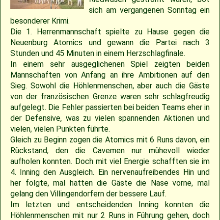
2018
30.04.2022 – Softballspieltag
Sponsoring
Saison 2019
Jugend Landesliga I 2025
Jugend Landesliga III 2024
Jugend Landesliga III 2023
Spielberichte 2022
Cavemen-News 2013
Spielberichte 2012
22.04.2023 – Cavemen 2 vs Ulm Falcons
30.05.2019 – Jugendspiel in Ravensburg
14.06.2017 – Pfingstturnier Steinheim 2017
03.07.2011 – Softball-Landesligaspiel Cavemen vs. Nagold Mohawks
26./27.05.2012 – 25. Pfingstturnier in Steinheim
sich am vergangenen Sonntag ein
besonderer Krimi.
2017
Saison 2018
Slowpitch Softball RNL 2025
Slowpitch Softball RNL 2024
Spielberichte 2023
Cavemen-News 2022
Cavemen-News 2012
11./12.06.2011 – Jubiläumsturnier 25 Jahre Red Phantoms Steinheim
11.05.2019 – Jugendspiel in Reutlingen
29.04.2012 – Landesliga Bretten Kangaroos vs. Cavemen
25.05.2017 – Jugendspiel gegen Herrenberg
Die 1. Herrenmannschaft spielte zu Hause gegen die
Neuenburg Atomics und gewann die Partei nach 3
Stunden und 45 Minuten in einem Herzschlagfinale.
2016
21.05.2017 – Spiel gegen Neuenburg
Saison 2017
Spielberichte 2025
Spielberichte 2024
Cavemen-News 2023
01.05.2011 – Landesligaspiel Cavemen vs. Bad Mergentheim Warriors
15.04.2012 – Jugend Cavemen vs. Gammertingen
05.05.2019 – Landesligaspiel gegen die Ladenburg Romans
In einem sehr ausgeglichenen Spiel zeigten beiden
Mannschaften von Anfang an ihre Ambitionen auf den
2015
Saison 2016
Cavemen-News 2025
Cavemen-News 2024
10.04.2011 – Pokelspiel Cavemen vs. Karlsruhe Cougars
13.05.2017 – Jugendspiel in Herrenberg
01.05.2019 – Pokalspiel gegen Ellwangen
Sieg. Sowohl die Höhlenmenschen, aber auch die Gäste
von der französischen Grenze waren sehr schlagfreudig
aufgelegt. Die Fehler passierten bei beiden Teams eher in
2014
Saison 2015
27.04.2019 – Jugendspiel in Gammertingen
06.05.2017 – Jugendspiel in Sindelfingen
der Defensive, was zu vielen spannenden Aktionen und
vielen, vielen Punkten führte.
2013
Saison 2014
08.04.2017 – Pokalauftakt gegen die Freiburg Knights
Gleich zu Beginn zogen die Atomics mit 6 Runs davon, ein
Rückstand, den die Cavemen nur mühevoll wieder
2012
Saison 2013
04.03.2017 – Jugendausflug Sensapolis
aufholen konnten. Doch mit viel Energie schafften sie im
4. Inning den Ausgleich. Ein nervenaufreibendes Hin und
her folgte, mal hatten die Gäste die Nase vorne, mal
2011
Saison 2012
03.03.2017 – Jahreshauptversammlung
gelang den Villingendorfern der bessere Lauf.
Im letzten und entscheidenden Inning konnten die
2010
Saison 2011
Höhlenmenschen mit nur 2 Runs in Führung gehen, doch