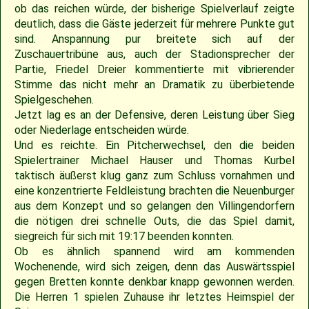
ob das reichen würde, der bisherige Spielverlauf zeigte
deutlich, dass die Gäste jederzeit für mehrere Punkte gut
2009
Saison 2010
sind. Anspannung pur breitete sich auf der
Zuschauertribüne aus, auch der Stadionsprecher der
2007
Saison 2009
Partie, Friedel Dreier kommentierte mit vibrierender
Stimme das nicht mehr an Dramatik zu überbietende
Spielgeschehen.
Jetzt lag es an der Defensive, deren Leistung über Sieg
oder Niederlage entscheiden würde.
Und es reichte. Ein Pitcherwechsel, den die beiden
Spielertrainer Michael Hauser und Thomas Kurbel
taktisch äußerst klug ganz zum Schluss vornahmen und
eine konzentrierte Feldleistung brachten die Neuenburger
aus dem Konzept und so gelangen den Villingendorfern
die nötigen drei schnelle Outs, die das Spiel damit,
siegreich für sich mit 19:17 beenden konnten.
Ob es ähnlich spannend wird am kommenden
Wochenende, wird sich zeigen, denn das Auswärtsspiel
gegen Bretten konnte denkbar knapp gewonnen werden.
Die Herren 1 spielen Zuhause ihr letztes Heimspiel der