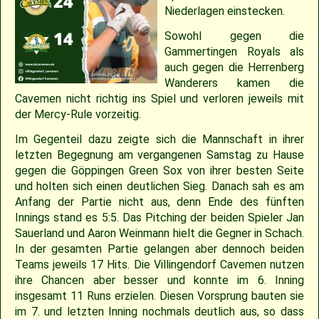
2018
30.04.2022 – Softballspieltag
Sponsoring
Saison 2019
Jugend Landesliga I 2025
Jugend Landesliga III 2024
Jugend Landesliga III 2023
Spielberichte 2022
Cavemen-News 2013
Spielberichte 2012
22.04.2023 – Cavemen 2 vs Ulm Falcons
30.05.2019 – Jugendspiel in Ravensburg
14.06.2017 – Pfingstturnier Steinheim 2017
03.07.2011 – Softball-Landesligaspiel Cavemen vs. Nagold Mohawks
26./27.05.2012 – 25. Pfingstturnier in Steinheim
Niederlagen einstecken.
Sowohl gegen die
2017
Saison 2018
Slowpitch Softball RNL 2025
Slowpitch Softball RNL 2024
Spielberichte 2023
Cavemen-News 2022
Cavemen-News 2012
11./12.06.2011 – Jubiläumsturnier 25 Jahre Red Phantoms Steinheim
11.05.2019 – Jugendspiel in Reutlingen
29.04.2012 – Landesliga Bretten Kangaroos vs. Cavemen
25.05.2017 – Jugendspiel gegen Herrenberg
Gammertingen Royals als
auch
gegen die Herrenberg
2016
21.05.2017 – Spiel gegen Neuenburg
Saison 2017
Spielberichte 2025
Spielberichte 2024
Cavemen-News 2023
01.05.2011 – Landesligaspiel Cavemen vs. Bad Mergentheim Warriors
15.04.2012 – Jugend Cavemen vs. Gammertingen
05.05.2019 – Landesligaspiel gegen die Ladenburg Romans
Wanderers kamen die
Cavemen nicht richtig ins Spiel und verloren jeweils mit
der Mercy-Rule vorzeitig.
2015
Saison 2016
Cavemen-News 2025
Cavemen-News 2024
10.04.2011 – Pokelspiel Cavemen vs. Karlsruhe Cougars
13.05.2017 – Jugendspiel in Herrenberg
01.05.2019 – Pokalspiel gegen Ellwangen
Im Gegenteil dazu zeigte sich die Mannschaft in ihrer
letzten Begegnung am vergangenen Samstag zu Hause
2014
Saison 2015
27.04.2019 – Jugendspiel in Gammertingen
06.05.2017 – Jugendspiel in Sindelfingen
gegen die Göppingen Green Sox von ihrer besten Seite
und holten sich einen deutlichen Sieg. Danach sah es am
2013
Saison 2014
08.04.2017 – Pokalauftakt gegen die Freiburg Knights
Anfang der Partie nicht aus, denn Ende des fünften
Innings stand es 5:5. Das Pitching der beiden Spieler Jan
Sauerland und Aaron Weinmann hielt die Gegner in Schach.
2012
Saison 2013
04.03.2017 – Jugendausflug Sensapolis
In der gesamten Partie gelangen aber dennoch beiden
Teams jeweils 17 Hits. Die Villingendorf Cavemen nutzen
2011
Saison 2012
03.03.2017 – Jahreshauptversammlung
ihre Chancen aber besser und konnte im 6. Inning
insgesamt 11 Runs erzielen. Diesen Vorsprung bauten
sie
2010
Saison 2011
im 7. und letzten Inning nochmals deutlich aus, so dass