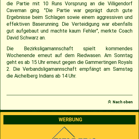
die Partie mit 10 Runs Vorsprung an die Villigendorf
Caveman ging. "Die Partie war geprägt durch gute
2009
Saison 2010
Ergebnisse beim Schlagen sowie einem aggressiven und
effektiven Baserunning. Die Verteidigung war ebenfalls
2007
Saison 2009
gut aufgebaut und machte kaum Fehler", merkte Coach
David Schwarz an.
Die Bezirksligamannschaft spielt kommendes
Wochenende erneut auf dem Riedwasen. Am Sonntag
geht es ab 15 Uhr erneut gegen die Gammertingen Royals
2. Die Verbandsligamannschaft empfängt am Samstag
die Aichelberg Indians ab 14 Uhr.
Nach oben
WERBUNG