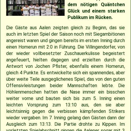
2018
30.04.2022 – Softballspieltag
Sponsoring
Saison 2019
Jugend Landesliga I 2025
Jugend Landesliga III 2024
Jugend Landesliga III 2023
Spielberichte 2022
Cavemen-News 2013
Spielberichte 2012
22.04.2023 – Cavemen 2 vs Ulm Falcons
30.05.2019 – Jugendspiel in Ravensburg
14.06.2017 – Pfingstturnier Steinheim 2017
03.07.2011 – Softball-Landesligaspiel Cavemen vs. Nagold Mohawks
26./27.05.2012 – 25. Pfingstturnier in Steinheim
dem nötigen Quäntchen
Glück und einem starken
2017
Saison 2018
Slowpitch Softball RNL 2025
Slowpitch Softball RNL 2024
Spielberichte 2023
Cavemen-News 2022
Cavemen-News 2012
11./12.06.2011 – Jubiläumsturnier 25 Jahre Red Phantoms Steinheim
11.05.2019 – Jugendspiel in Reutlingen
29.04.2012 – Landesliga Bretten Kangaroos vs. Cavemen
25.05.2017 – Jugendspiel gegen Herrenberg
Publikum im Rücken.
Die Gäste aus Aalen zeigten gleich zu Beginn, das sie
2016
21.05.2017 – Spiel gegen Neuenburg
Saison 2017
Spielberichte 2025
Spielberichte 2024
Cavemen-News 2023
01.05.2011 – Landesligaspiel Cavemen vs. Bad Mergentheim Warriors
15.04.2012 – Jugend Cavemen vs. Gammertingen
05.05.2019 – Landesligaspiel gegen die Ladenburg Romans
auch im letzten Spiel der Saison noch mit Siegambitionen
angereist waren und gingen bereits im ersten Inning durch
einen Homerun mit 2:0 in Führung. Die Villingendorfer, von
2015
Saison 2016
Cavemen-News 2025
Cavemen-News 2024
10.04.2011 – Pokelspiel Cavemen vs. Karlsruhe Cougars
13.05.2017 – Jugendspiel in Herrenberg
01.05.2019 – Pokalspiel gegen Ellwangen
der wieder vollbesetzter Zuschauerkulisse begeistert
angefeuert, hielten dagegen und erzielten durch die
2014
Saison 2015
27.04.2019 – Jugendspiel in Gammertingen
06.05.2017 – Jugendspiel in Sindelfingen
Antwort von Jochen Pfister, ebenfalls einem Homerun,
gleich 4 Punkte. Es entwickelte sich ein spannendes, aber
über weite Teile ausgeglichenes Spiel, das von den guten
2013
Saison 2014
08.04.2017 – Pokalauftakt gegen die Freiburg Knights
Offensivleistungen beider Mannschaften lebte. Die
Höhlenmenschen hatten die Nase immer ein bisschen
2012
Saison 2013
04.03.2017 – Jugendausflug Sensapolis
weiter vorne und bauten sich bis zum 5. Inning einen
leichten Vorsprung zum 13:10 aus, den sie aber
leichtsinnig gegen die verbissen kämpfenden Strikers
2011
Saison 2012
03.03.2017 – Jahreshauptversammlung
wieder vergaben. Im 7. Inning gelang den Gästen dann der
Ausgleich zum 13:13. Die Partie drohte zu Kippen. Im
2010
Saison 2011
vorletzten Spielabschnitt gingen die Aalener sogar mit 3