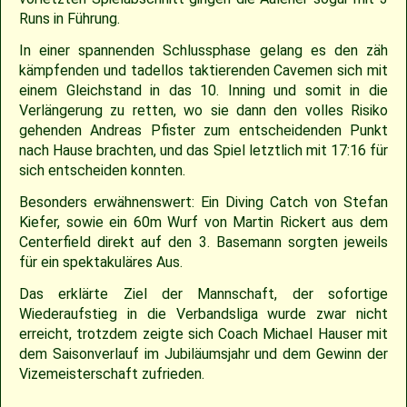
Runs in Führung.
2009
Saison 2010
In einer spannenden Schlussphase gelang es den zäh
kämpfenden und tadellos taktierenden Cavemen sich mit
2007
Saison 2009
einem Gleichstand in das 10. Inning und somit in die
Verlängerung zu retten, wo sie dann den volles Risiko
gehenden Andreas Pfister zum entscheidenden Punkt
nach Hause brachten, und das Spiel letztlich mit 17:16 für
sich entscheiden konnten.
Besonders erwähnenswert: Ein Diving Catch von Stefan
Kiefer, sowie ein 60m Wurf von Martin Rickert aus dem
Centerfield direkt auf den 3. Basemann sorgten jeweils
für ein spektakuläres Aus.
Das erklärte Ziel der Mannschaft, der sofortige
Wiederaufstieg in die Verbandsliga wurde zwar nicht
erreicht, trotzdem zeigte sich Coach Michael Hauser mit
dem Saisonverlauf im Jubiläumsjahr und dem Gewinn der
Vizemeisterschaft zufrieden.