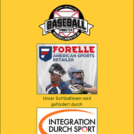
2009
Saison 2010
2007
Saison 2009
Unser Softballteam wird
gefördert durch: