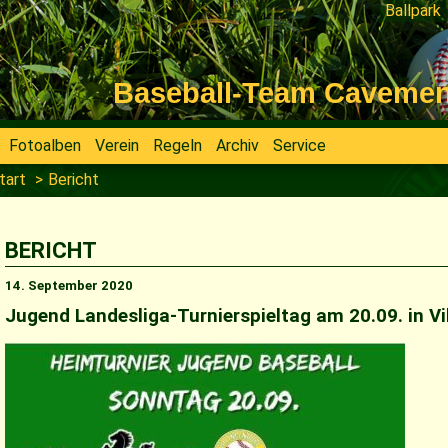
Ballpark
Navigati
überspri
Baseball-Team Cavemen V
Fotoalben
Verein
Regeln
Archiv
Service
tart
Bericht
BERICHT
14. September 2020
Jugend Landesliga-Turnierspieltag am 20.09. in Vi