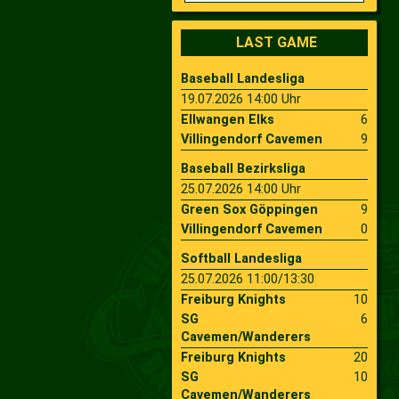
2009
Saison 2010
LAST GAME
Baseball Landesliga
2007
Saison 2009
19.07.2026 14:00 Uhr
Ellwangen Elks
6
Villingendorf Cavemen
9
Baseball Bezirksliga
25.07.2026 14:00 Uhr
Green Sox Göppingen
9
Villingendorf Cavemen
0
Softball Landesliga
25.07.2026 11:00/13:30
Freiburg Knights
10
SG
6
Cavemen/Wanderers
Freiburg Knights
20
SG
10
Cavemen/Wanderers