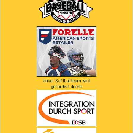
2009
Saison 2010
2007
Saison 2009
Unser Softballteam wird
gefördert durch: