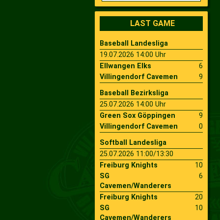
2009
Saison 2010
LAST GAME
Baseball Landesliga
2007
Saison 2009
19.07.2026 14:00 Uhr
Ellwangen Elks
6
Villingendorf Cavemen
9
Baseball Bezirksliga
25.07.2026 14:00 Uhr
Green Sox Göppingen
9
Villingendorf Cavemen
0
Softball Landesliga
25.07.2026 11:00/13:30
Freiburg Knights
10
SG
6
Cavemen/Wanderers
Freiburg Knights
20
SG
10
Cavemen/Wanderers