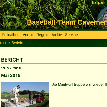
Ballpark
Navigati
überspri
Baseball-Team Cavemen V
Fotoalben
Verein
Regeln
Archiv
Service
tart
Bericht
BERICHT
13. Mai 2018
Mai 2018
Die Maulwurftruppe war wieder fl