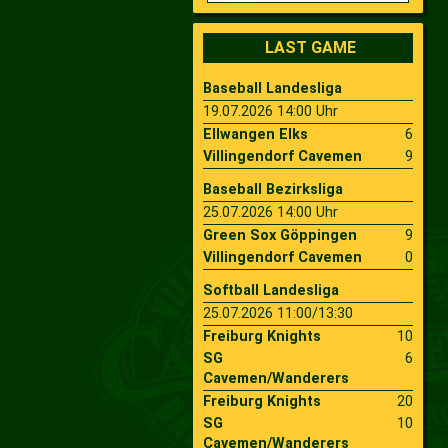
2009
Saison 2010
LAST GAME
Baseball Landesliga
2007
Saison 2009
19.07.2026 14:00 Uhr
Ellwangen Elks
6
Villingendorf Cavemen
9
Baseball Bezirksliga
25.07.2026 14:00 Uhr
Green Sox Göppingen
9
Villingendorf Cavemen
0
Softball Landesliga
25.07.2026 11:00/13:30
Freiburg Knights
10
SG
6
Cavemen/Wanderers
Freiburg Knights
20
SG
10
Cavemen/Wanderers