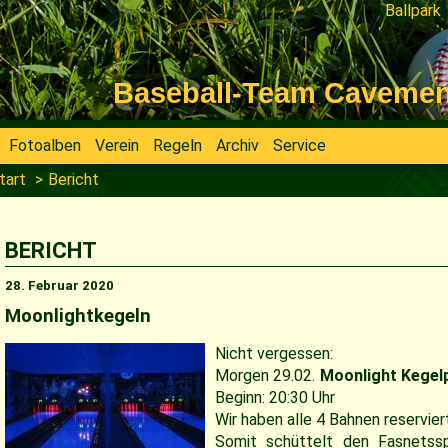
Ballpark
Navigati
überspri
Baseball-Team Cavemen V
Fotoalben
Verein
Regeln
Archiv
Service
tart
Bericht
BERICHT
28. Februar 2020
Moonlightkegeln
Nicht vergessen:
Morgen 29.02.
Moonlight Kegel
Beginn: 20:30 Uhr
Wir haben alle 4 Bahnen reservier
Somit schüttelt den Fasnetss